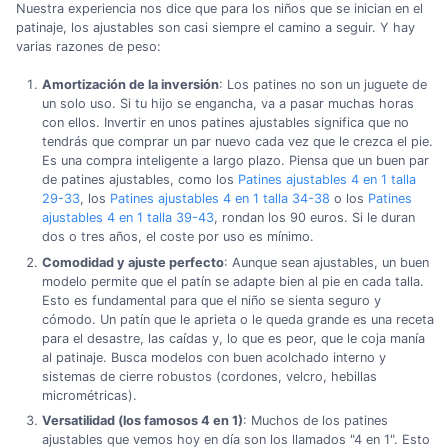
Nuestra experiencia nos dice que para los niños que se inician en el
patinaje, los ajustables son casi siempre el camino a seguir. Y hay
varias razones de peso:
Amortización de la inversión
: Los patines no son un juguete de
un solo uso. Si tu hijo se engancha, va a pasar muchas horas
con ellos. Invertir en unos patines ajustables significa que no
tendrás que comprar un par nuevo cada vez que le crezca el pie.
Es una compra inteligente a largo plazo. Piensa que un buen par
de patines ajustables, como los
Patines ajustables 4 en 1 talla
29-33
, los
Patines ajustables 4 en 1 talla 34-38
o los
Patines
ajustables 4 en 1 talla 39-43
, rondan los 90 euros. Si le duran
dos o tres años, el coste por uso es mínimo.
Comodidad y ajuste perfecto
: Aunque sean ajustables, un buen
modelo permite que el patín se adapte bien al pie en cada talla.
Esto es fundamental para que el niño se sienta seguro y
cómodo. Un patín que le aprieta o le queda grande es una receta
para el desastre, las caídas y, lo que es peor, que le coja manía
al patinaje. Busca modelos con buen acolchado interno y
sistemas de cierre robustos (cordones, velcro, hebillas
micrométricas).
Versatilidad (los famosos 4 en 1)
: Muchos de los patines
ajustables que vemos hoy en día son los llamados "4 en 1". Esto